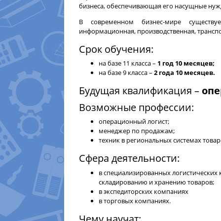
бизнеса, обеспечивающая его насущные нуж
В современном бизнес-мире существует
информационная, производственная, транспо
Срок обучения:
на базе 11 класса –
1 год 10 месяцев;
на базе 9 класса –
2 года 10 месяцев.
Будущая квалификация –
опе
Возможные профессии:
операционный логист;
менеджер по продажам;
техник в региональных системах това
Сфера деятельности:
в специализированных логистических 
складированию и хранению товаров;
в экспедиторских компаниях
в торговых компаниях.
Чему научат: