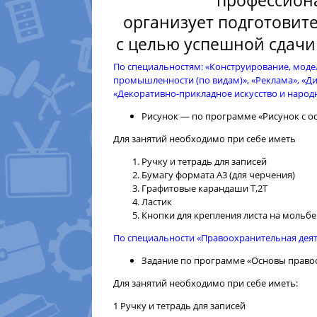
профессион
организует подготовит
с целью успешной сдачи
По специальностям: «Конструирование, моде
промышленности (по видам)», «Реклама», «Ди
«Декоративно-прикладное искусство и народ
Рисунок — по программе «Рисунок с о
Для занятий необходимо при себе иметь
Ручку и тетрадь для записей
Бумагу формата А3 (для черчения)
Графитовые карандаши Т,2Т
Ластик
Кнопки для крепления листа на мольбе
По специальности «Правоохранительная дея
Задание по программе «Основы право
Для занятий необходимо при себе иметь:
1 Ручку и тетрадь для записей